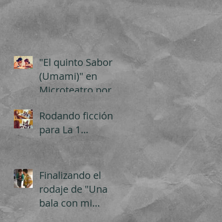
"El quinto Sabor
(Umami)" en
Microteatro por
Dinero.
Rodando ficción
para La 1...
Finalizando el
rodaje de "Una
bala con mi
nombre", de Eitán