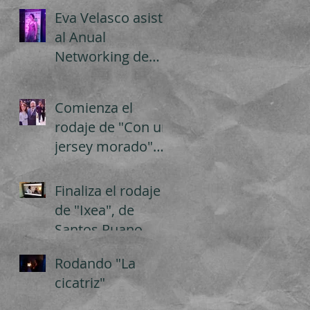
Sandom.
Eva Velasco asiste
al Anual
Networking de
Premiere Actors
Comienza el
rodaje de "Con un
jersey morado"
de David
Cardedal
Finaliza el rodaje
de "Ixea", de
Santos Ruano,
producido por
Rodando "La
Ingedda
cicatriz"
Producciones, en
cola