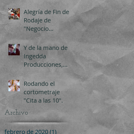
Alegría de Fin de
Rodaje de
"Negocio
Sangriento"
Y de la mano de
Ingedda
Producciones,
llega el rodaje de
"La vida sin mi",
Rodando el
rodado íntegram
cortometraje
"Cita a las 10".
Archivo
febrero de 2020
(1)
1 entrada