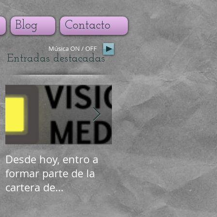
Blog
Contacto
Música ON / OFF
Entradas destacadas
Desde hoy, entro a
Y en breve... ¡Nuevo
formar parte de la
book!
cartera de
representados de
Anna Utrech y su