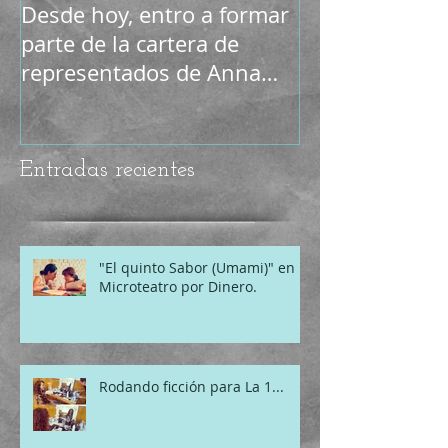
Desde hoy, entro a formar
Y en breve... 
parte de la cartera de
representados de Anna
Utrech y su equipo (VISIÓN
ME
Entradas recientes
"El quinto Sabor (Umami)" en
Microteatro por Dinero.
Rodando ficción para La 1...