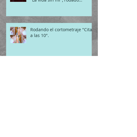
íntegram
Rodando el cortometraje "Cita
a las 10".
Archivo
febrero de 2020
(1)
1 entrada
septiembre de 2019
(1)
1 entrada
junio de 2019
(2)
2 entradas
mayo de 2019
(1)
1 entrada
marzo de 2019
(1)
1 entrada