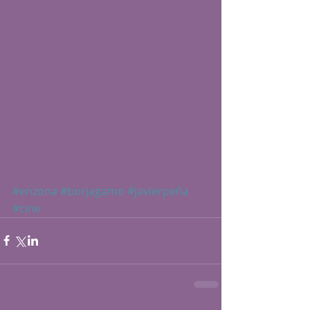
#enzona
#borjagamo
#javierpeña
#cine